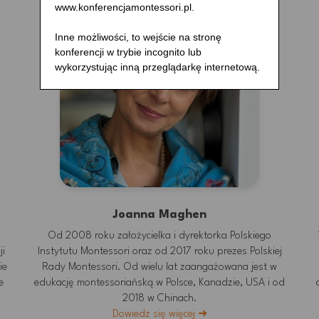
www.konferencjamontessori.pl.
 Warszawa
Inne możliwości, to wejście na stronę
konferencji w trybie incognito lub
wykorzystując inną przeglądarkę internetową.
Joanna Maghen
Od 2008 roku założycielka i dyrektorka Polskiego
ji
Instytutu Montessori oraz od 2017 roku prezes Polskiej
ie
Rady Montessori. Od wielu lat zaangażowana jest w
e
edukację montessoriańską w Polsce, Kanadzie, USA i od
2018 w Chinach.
Dowiedz się więcej ➜