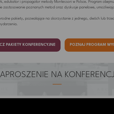
yk, edukator i propagator metody Montessori w Polsce. Program obejmu
nie zastosowanie poznanych metod oraz dyskusje panelowe, umożliwia
rodne pakiety, pozwalające na skorzystanie z jednego, dwóch lub trzec
wydarzenia.
CZ PAKIETY KONFERENCYJNE
POZNAJ PROGRAM WY
APROSZENIE NA KONFERENC