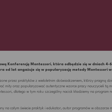
ową Konferencję Montessori
, która odbędzie się w dniach 4
ra od lat angażuje się w popularyzację metody Montessori w 
one przez praktyków z wieloletnim doświadczeniem, którzy pragną dzi
 mity oraz popularyzować autentyczne wzorce pracy nauczycieli tą met
ntessori, dlatego w tym roku szczególny nacisk kładziemy na program 
nany na całym świecie praktyk i edukator, autor programów w obszarze