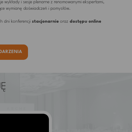
je wykłady i sesje plenarne z renomowanymi ekspertami,
jące wymianę doświadczeń i pomysłów.
h dni konferencji
stacjonarnie
oraz
dostępu online
DARZENIA
JĘ