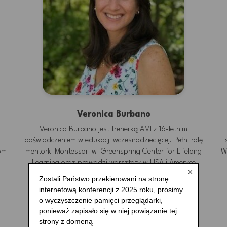
Veronica Burbano
Veronica Burbano jest trenerką AMI z 16-letnim
doświadczeniem w edukacji wczesnodziecięcej. Pełni rolę
om
mentorki Montessori w Greenspring Center for Lifelong
W
ynarodowa
Learning oraz prowadzi warsztaty w USA i Ameryce
×
Południowej.
Zostali Państwo przekierowani na stronę
 Montessori
Dowiedz się więcej ➜
internetową konferencji z 2025 roku, prosimy
o wyczyszczenie pamięci przeglądarki,
ponieważ zapisało się w niej powiązanie tej
strony z domeną