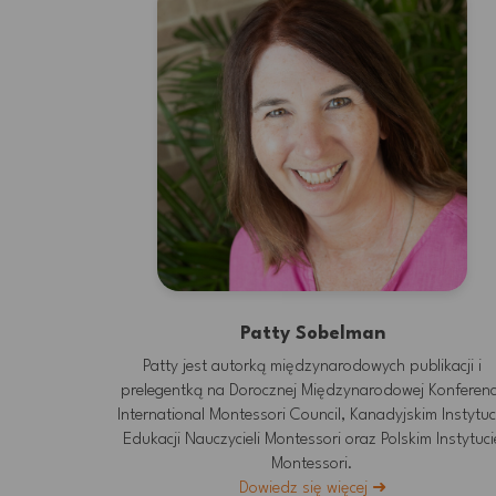
Arche Hotel Krakowska,
4–6 kwietnia 2025
WEŹ UDZIAŁ
Patty Sobelman
Patty jest autorką międzynarodowych publikacji i
prelegentką na Dorocznej Międzynarodowej Konferenc
International Montessori Council, Kanadyjskim Instytuc
Edukacji Nauczycieli Montessori oraz Polskim Instytuci
Montessori.
Dowiedz się więcej ➜